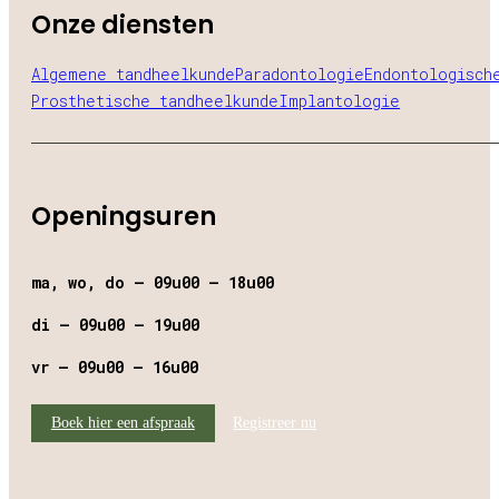
Onze diensten
Algemene tandheelkunde
Paradontologie
Endontologisch
Prosthetische tandheelkunde
Implantologie
Openingsuren
ma, wo, do – 09u00 – 18u00
di – 09u00 – 19u00
vr – 09u00 – 16u00
Boek hier een afspraak
Registreer nu